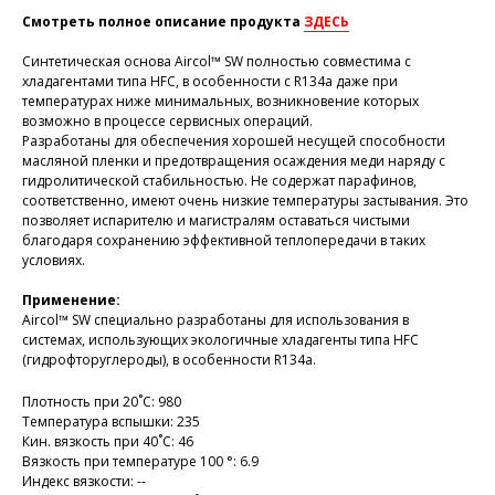
Смотреть полное описание продукта
ЗДЕСЬ
Синтетическая основа Aircol™ SW полностью совместима с
хладагентами типа HFC, в особенности с R134a даже при
температурах ниже минимальных, возникновение которых
возможно в процессе сервисных операций.
Разработаны для обеспечения хорошей несущей способности
масляной пленки и предотвращения осаждения меди наряду с
гидролитической стабильностью. Не содержат парафинов,
соответственно, имеют очень низкие температуры застывания. Это
позволяет испарителю и магистралям оставаться чистыми
благодаря сохранению эффективной теплопередачи в таких
условиях.
Применение:
Aircol™ SW специально разработаны для использования в
системах, использующих экологичные хладагенты типа HFC
(гидрофторуглероды), в особенности R134a.
Плотность при 20˚С: 980
Температура вспышки: 235
Кин. вязкость при 40˚С: 46
Вязкость при температуре 100 °: 6.9
Индекс вязкости: --