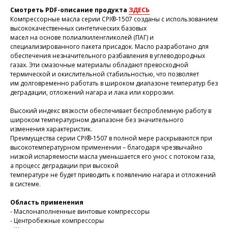
Смотреть PDF-описание продукта
ЗДЕСЬ
Компрессорные масла серии CPI®-1507 созданы с использованием
высококачественных синтетических базовых
масел на основе полиалкиленгликолей (ПАГ) и
специализированного пакета присадок. Масло разработано для
обеспечения незначительного разбавления в углеводородных
газах. Эти смазочные материалы обладают превосходной
термической и окислительной стабильностью, что позволяет
им долговременно работать в широком диапазоне температур без
деградации, отложений нагара и лака или коррозии.
Высокий индекс вязкости обеспечивает беспроблемную работу в
широком температурном диапазоне без значительного
изменения характеристик.
Преимущества серии CPI®-1507 в полной мере раскрываются при
высокотемпературном применении – благодаря чрезвычайно
низкой испаряемости масла уменьшается его унос с потоком газа,
а процесс деградации при высокой
температуре не будет приводить к появлению нагара и отложений
в системе.
Область применения
- Маслонаполненные винтовые компрессоры
- Центробежные компрессоры