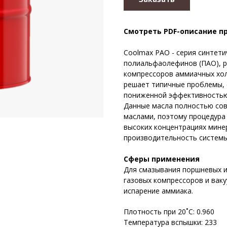
Смотреть PDF-описание п
Coolmax PAO - серия синтет
полиальфаолефинов (ПАО), р
компрессоров аммиачных хо
решает типичные проблемы, 
пониженной эффективностью 
Данные масла полностью со
маслами, поэтому процедура
высоких концентрациях мине
производительность системы
Сферы применения
Для смазывания поршневых и
газовых компрессоров и ваку
испарение аммиака.
Плотность при 20˚С: 0.960
Температура вспышки: 233