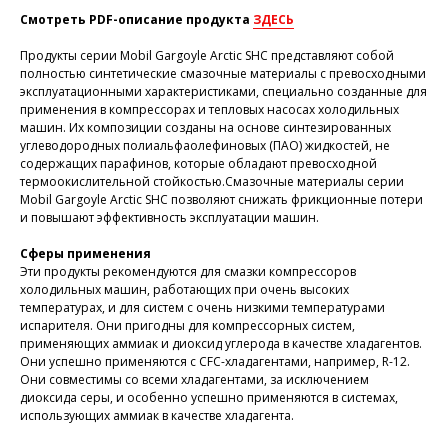
Смотреть PDF-описание продукта
ЗДЕСЬ
Продукты серии Mobil Gargoyle Arctic SHC представляют собой
полностью синтетические смазочные материалы с превосходными
эксплуатационными характеристиками, специально созданные для
применения в компрессорах и тепловых насосах холодильных
машин. Их композиции созданы на основе синтезированных
углеводородных полиальфаолефиновых (ПАО) жидкостей, не
содержащих парафинов, которые обладают превосходной
термоокислительной стойкостью.Смазочные материалы серии
Mobil Gargoyle Arctic SHC позволяют снижать фрикционные потери
и повышают эффективность эксплуатации машин.
Сферы применения
Эти продукты рекомендуются для смазки компрессоров
холодильных машин, работающих при очень высоких
температурах, и для систем с очень низкими температурами
испарителя. Они пригодны для компрессорных систем,
применяющих аммиак и диоксид углерода в качестве хладагентов.
Они успешно применяются с CFC-хладагентами, например, R-12.
Они совместимы со всеми хладагентами, за исключением
диоксида серы, и особенно успешно применяются в системах,
использующих аммиак в качестве хладагента.