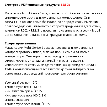
Смотреть PDF-описание продукта
ЗДЕСЬ
Маса серии Mobil Zerice S представляют собой высококачественные
синтетические масла для холодильных компрессоров. Они
созданы на основе алкил-бензолов, по природе своей имеющих
превосходную смешиваемость с фтор-углеродными хладагентами,
такими как R502 и R12. Это позволят применять масла серии Mobil
Zerice S при очень низких температурах вплоть до - 60 ºС.
Сферы применения
Масла серии Mobil Zerice S рекомендованы для холодильных
компрессоров всех типов, включая поршневые и винтовые
компрессоры. Они хорошо подходят для применения с
фторуглеродными хладагентами. Эти масла не должны
использоваться с такими хладагентами, как диоксид серы или R
134A. Соответствующий класс вязкости должен выбираться на
основании рекомендаций производителя оборудования.
Удельный вес при 15˚С: --
Температура вспышки: 140
Кин. вязкость при 40˚С: 15
Кин. вяз- кость при 100˚С: 3.0
Индекс вязкости: --
Температура застывания, ˚С: -27