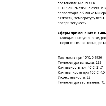
постановлению 29 CFR
1910.1200 смазки Solest® не
превосходят обычные минера
вязкости, температуру вспы
потери текучести.
Сферы применения и тип
- Холодильные установки, р
- Поршневые, винтовые, рот
Плотность при 15˚С: 0.9936
Температура вспышки: 233
Кин. вязкость при 40˚С: 21.7
Кин. вяз- кость при 100˚С: 4.5
Индекс вязкости: 22
Температура застывания, ˚С: 