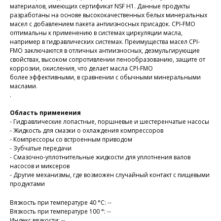
материалов, имеющих сертификат NSF H1. Данные продукты
разработаны на основе высококачественных белых минеральных
масел с добавлением пакета антиизносных присадок. CPI-FMO
оптимальны к применению в системах циркуляции масла,
например в гидравлических системах. Преимущества масел CPI-
FMO заключаются в отличных антиизносных, деэмульгирующие
свойствах, высоком сопротивлении пенообразованию, защите от
коррозии, окисления, что делает масла CPI-FMO
более эффективными, в сравнении с обычными минеральными
маслами.
.
Область применения
- Гидравлические лопастные, поршневые и шестеренчатые насосы
- Жидкость для смазки о охлаждения компрессоров
- Компрессоры со встроенным приводом
- Зубчатые передачи
- Смазочно-уплотнительные жидкости для уплотнения валов
насосов и миксеров
- Другие механизмы, где возможен случайный контакт с пищевыми
продуктами
Вязкость при температуре 40 °С: --
Вязкость при температуре 100 °: --
Индекс вязкости: --