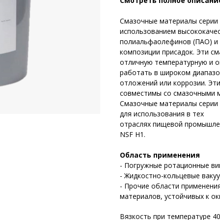
Смотреть полное описани
Смазочные материалы серии 
использованием высококачес
полиальфаолефинов (ПАО) и
композиции присадок. Эти с
отличную температурную и о
работать в широком диапазо
отложений или коррозии. Эт
совместимы со смазочными м
Смазочные материалы серии 
для использования в тех
отраслях пищевой промышлен
NSF H1.
Область применения
- Погружные ротационные в
- Жидкостно-кольцевые ваку
- Прочие области применени
материалов, устойчивых к ок
Вязкость при температуре 40 