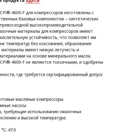
е продукта
ЗДЕСЬ
CPI®-4600-F для компрессоров изготовлены с
твенных базовых компонентов – синтетических
 превосходной высокопроизводительной
мазочные материалы для компрессоров имеют
кислительную устойчивость, что позволяет им
не температур без коксования, образования
и материалы имеют низкую летучесть и
атериалами на основе минерального масла.
CPI®-4600-F не являются токсичными, и одобрены
ности, где требуется сертифицированный допуск
интовые масляные компрессоры
умные насосы
я, требующие использования смазочных
ислению и высокой температуре.
°С: 47.0