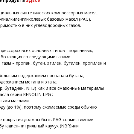
е продукта
ЗДЕСЬ
ециальных синтетических компрессорных масел,
олиалкиленгликолевых базовых масел (PAG),
римостью в них углеводородных газов.
прессорах всех основных типов - поршневых,
работающих со следующими газами:
газы – пропан, бутан, этилен, бутилен, пропилен и
 большим содержанием пропана и бутана;
одержанием метана и этана;
пр. бутадиен, NH3) Как и все смазочные материалы
асла серии RENOLIN LPG :
ьными маслами;
оду (до 1%), поэтому сжимаемые среды обычно
ые покрытия должны быть PAG-совместимыми.
бутадиен-нитрильный каучук (NBR)или