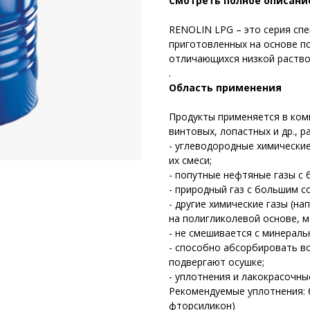
Смотреть полное описани
RENOLIN LPG – это серия сп
приготовленных на основе п
отличающихся низкой раство
.
Область применения
Продукты применяется в ком
винтовых, лопастных и др., 
- углеводородные химические 
их смеси;
- попутные нефтяные газы с
- природный газ с большим с
- другие химические газы (на
на полигликолевой основе, м
- не смешивается с минерал
- способно абсорбировать в
подвергают осушке;
- уплотнения и лакокрасочн
Рекомендуемые уплотнения: 
фторсиликон)