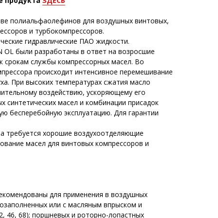
е продукта
ЗДЕСЬ
ове полиальфаолефинов для воздушных винтовых,
ессоров и турбокомпрессоров.
еские гидравлические ПАО жидкости.
 OL были разработаны в ответ на возросшие
к срокам службы компрессорных масел. Во
мпрессора происходит интенсивное перемешивание
ха. При высоких температурах сжатия масло
лительному воздействию, ускоряющему его
ых синтетических масел и комбинации присадок
ю бесперебойную эксплуатацию. Для гарантии
ра требуется хорошие воздухоотделяющие
зование масел для винтовых компрессоров и
екомендованы для применения в воздушных
озаполненных или с масляным впрыском и
2, 46, 68); поршневых и роторно-лопастных