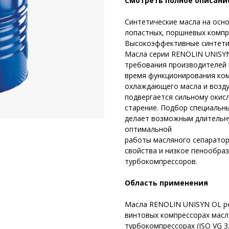
Смотреть полное описани
Cинтетические масла на осн
лопастных, поршневых компр
Высокоэффективные синтетич
Масла серии RENOLIN UNISYN
требования производителей 
время функционирования ко
охлаждающего масла и возду
подвергается сильному окис
старение. Подбор специальн
делает возможным длительну
оптимальной
работы масляного сепарато
свойства и низкое пенообра
турбокомпрессоров.
Область применения
Масла RENOLIN UNISYN OL р
винтовых компрессорах масл
турбокомпрессорах (ISO VG 3