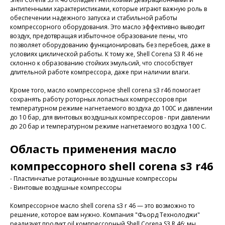
антипенными характеристиками, которые играют важную роль в
обеспечении надежного запуска и стабильной работы
компрессорного оборудования. Это масло эффективно выводит
воздух, предотвращая избыточное образование пены, что
позволяет оборудованию функционировать без перебоев, даже в
условиях циклической работы. К тому же, Shell Corena S3 R 46 не
склонно к образованию стойких эмульсий, что способствует
длительной работе компрессора, даже при наличии влаги.
Кроме того, масло компрессорное shell corena s3 r46 помогает
сохранять работу роторных лопастных компрессоров при
температурном режиме нагнетаемого воздуха до 100C и давлении
до 10 бар, для винтовых воздушных компрессоров - при давлении
до 20 бар и температурном режиме нагнетаемого воздуха 100 С.
Область применения масло
компрессорного shell corena s3 r46
- Пластинчатые ротационные воздушные компрессоры
- Винтовые воздушные компрессоры
Компрессорное масло shell corena s3 r 46 — это возможно то
решение, которое вам нужно. Компания "Фьорд Технолоджи"
реализует продукт oil компрессорный Shell Corena S3 R 46: мы