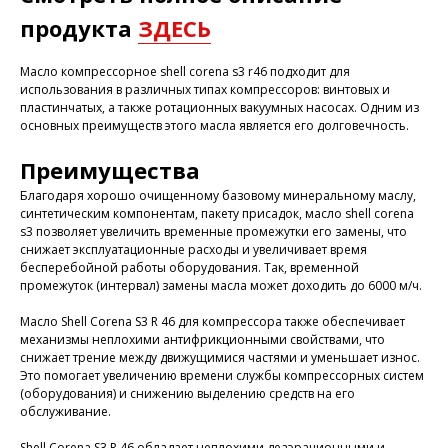
продукта
ЗДЕСЬ
Масло компрессорное shell corena s3 r46 подходит для
использования в различных типах компрессоров: винтовых и
пластинчатых, а также ротационных вакуумных насосах. Одним из
основных преимуществ этого масла является его долговечность.
Преимущества
Благодаря хорошо очищенному базовому минеральному маслу,
синтетическим компонентам, пакету присадок, масло shell corena
s3 позволяет увеличить временные промежутки его замены, что
снижает эксплуатационные расходы и увеличивает время
бесперебойной работы оборудования. Так, временной
промежуток (интервал) замены масла может доходить до 6000 м/ч.
Масло Shell Corena S3 R 46 для компрессора также обеспечивает
механизмы неплохими антифрикционными свойствами, что
снижает трение между движущимися частями и уменьшает износ.
Это помогает увеличению времени службы компрессорных систем
(оборудования) и снижению выделению средств на его
обслуживание.
Shell Corena S3 R 46 обладает неплохими деаэрационными и