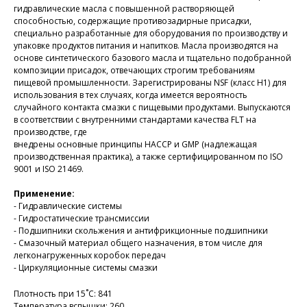
гидравлические масла с повышенной растворяющей
способностью, содержащие противозадирные присадки,
специально разработанные для оборудования по производству и
упаковке продуктов питания и напитков. Масла производятся на
основе синтетического базового масла и тщательно подобранной
композиции присадок, отвечающих строгим требованиям
пищевой промышленности. Зарегистрированы NSF (класс H1) для
использования в тех случаях, когда имеется вероятность
случайного контакта смазки с пищевыми продуктами. Выпускаются
в соответствии с внутренними стандартами качества FLT на
производстве, где
внедрены основные принципы HACCP и GMP (надлежащая
производственная практика), а также сертифицированном по ISO
9001 и ISO 21469.
Применение:
- Гидравлические системы
- Гидростатические трансмиссии
- Подшипники скольжения и антифрикционные подшипники
- Смазочный материал общего назначения, в том числе для
легконагруженных коробок передач
- Циркуляционные системы смазки
Плотность при 15˚С: 841
Температура вспышки: 260