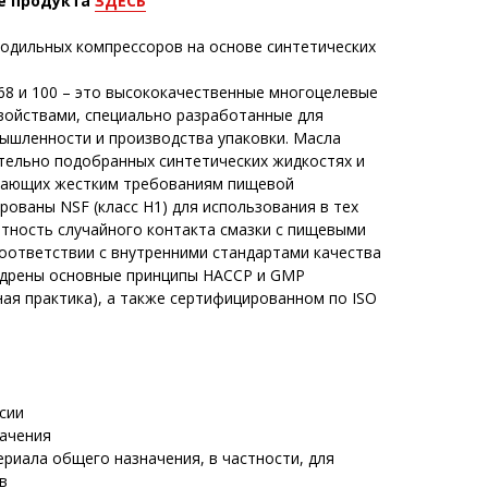
е продукта
ЗДЕСЬ
лодильных компрессоров на основе синтетических
, 68 и 100 – это высококачественные многоцелевые
войствами, специально разработанные для
шленности и производства упаковки. Масла
тельно подобранных синтетических жидкостях и
ечающих жестким требованиям пищевой
ованы NSF (класс H1) для использования в тех
ятность случайного контакта смазки с пищевыми
соответствии с внутренними стандартами качества
недрены основные принципы HACCP и GMP
ая практика), а также сертифицированном по ISO
сии
качения
ериала общего назначения, в частности, для
в