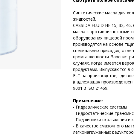
Смотреть полное описани
Синтетические масла для хо
жидкостей.
CASSIDA FLUID HF 15, 32, 46
масла с противоизносными с
оборудования пищевой промы
производятся на основе тща
специальных присадок, отв
промышленности. Зарегистрир
случаях, когда имеется веро
продуктами. Выпускаются в 
FLT на производстве, где в
(надлежащая производственн
9001 и ISO 21469.
Применение:
- Гидравлические системы
- Гидростатические трансмис
- Подшипники скольжения и 
- В качестве смазочного мат
легконагруженных редукторо