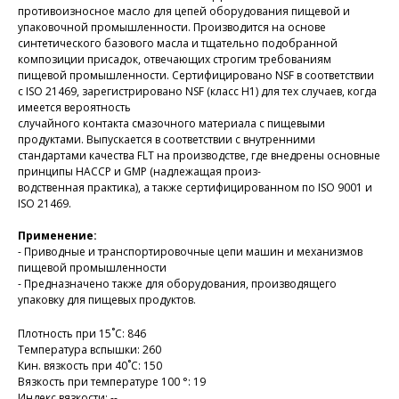
противоизносное масло для цепей оборудования пищевой и
упаковочной промышленности. Производится на основе
синтетического базового масла и тщательно подобранной
композиции присадок, отвечающих строгим требованиям
пищевой промышленности. Сертифицировано NSF в соответствии
с ISO 21469, зарегистрировано NSF (класс H1) для тех случаев, когда
имеется вероятность
случайного контакта смазочного материала с пищевыми
продуктами. Выпускается в соответствии с внутренними
стандартами качества FLT на производстве, где внедрены основные
принципы HACCP и GMP (надлежащая произ-
водственная практика), а также сертифицированном по ISO 9001 и
ISO 21469.
Применение:
- Приводные и транспортировочные цепи машин и механизмов
пищевой промышленности
- Предназначено также для оборудования, производящего
упаковку для пищевых продуктов.
Плотность при 15˚С: 846
Температура вспышки: 260
Кин. вязкость при 40˚С: 150
Вязкость при температуре 100 °: 19
Индекс вязкости: --