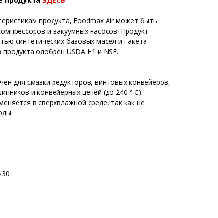
е продукта
ЗДЕСЬ
теристикам продукта, Foodmax Air может быть
компрессоров и вакуумных насосов. Продукт
тью синтетических базовых масел и пакета
в продукта одобрен USDA H1 и NSF.
чен для смазки редукторов, винтовых конвейеров,
ипников и конвейерных цепей (до 240 ° C).
еняется в сверхвлажной среде, так как не
оды.
-30