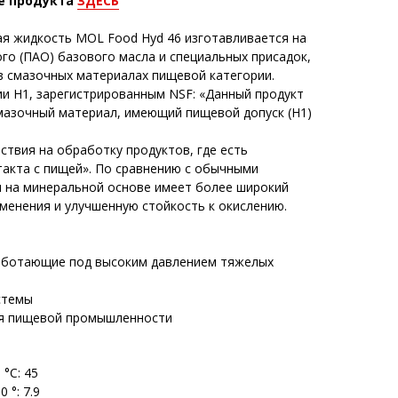
е продукта
ЗДЕСЬ
ая жидкость MOL Food Hyd 46 изготавливается на
о (ПАО) базового масла и специальных присадок,
в смазочных материалах пищевой категории.
ии Н1, зарегистрированным NSF: «Данный продукт
мазочный материал, имеющий пищевой допуск (Н1)
ствия на обработку продуктов, где есть
такта с пищей». По сравнению с обычными
 на минеральной основе имеет более широкий
менения и улучшенную стойкость к окислению.
работающие под высоким давлением тяжелых
стемы
ля пищевой промышленности
°С: 45
 °: 7.9