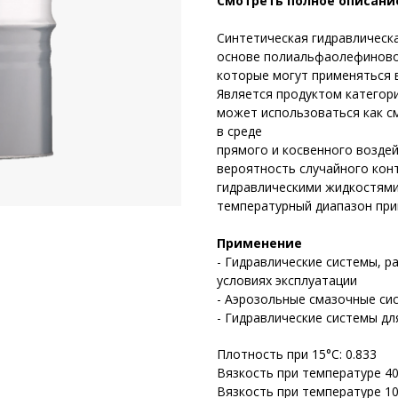
Смотреть полное описани
Синтетическая гидравлическ
основе полиальфаолефиновог
которые могут применяться 
Является продуктом категор
может использоваться как с
в среде
прямого и косвенного воздей
вероятность случайного кон
гидравлическими жидкостями
температурный диапазон при
Применение
- Гидравлические системы, 
условиях эксплуатации
- Аэрозольные смазочные си
- Гидравлические системы д
Плотность при 15°C: 0.833
Вязкость при температуре 40 
Вязкость при температуре 100