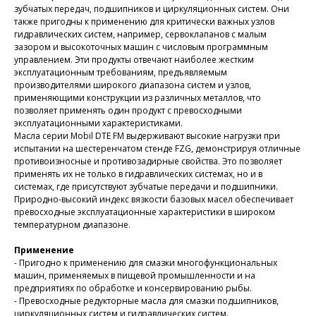
зубчатых передач, подшипников и циркуляционных систем. Они
также пригодны к применению для критически важных узлов
гидравлических систем, например, сервоклапанов с малым
зазором и высокоточных машин с числовым программным
управлением. Эти продукты отвечают наиболее жестким
эксплуатационным требованиям, предъявляемым
производителями широкого диапазона систем и узлов,
применяющими конструкции из различных металлов, что
позволяет применять один продукт с превосходными
эксплуатационными характеристиками.
Масла серии Mobil DTE FM выдерживают высокие нагрузки при
испытании на шестеренчатом стенде FZG, демонстрируя отличные
противоизносные и противозадирные свойства. Это позволяет
применять их не только в гидравлических системах, но и в
системах, где присутствуют зубчатые передачи и подшипники.
Природно-высокий индекс вязкости базовых масел обеспечивает
превосходные эксплуатационные характеристики в широком
температурном диапазоне.
Применение
- Пригодно к применению для смазки многофункциональных
машин, применяемых в пищевой промышленности и на
предприятиях по обработке и консервированию рыбы.
- Превосходные редукторные масла для смазки подшипников,
циркуляционных систем и гидравлических систем.