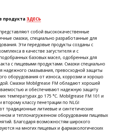
е продукта
ЗДЕСЬ
2 представляют собой высококачественные
чные смазки, специально разработанные для
ования. Эти передовые продукты созданы с
омплекса в качестве загустителя и с
подобранных базовых масел, одобренных для
акта с пищевыми продуктами. Смазки специально
я надежного смазывания, превосходной защиты
ого оборудования от износа, коррозии и хорошо
ой. Смазки Mobilgrease FM обладают хорошей
иваемостью и обеспечивают надежную защиту
их температурах до 175 °С. Mobilgrease FM 101 и
и второму классу пенетрации по NLGI
ют традиционные литиевые и синтетические
енном и теплонагруженном оборудовании пищевых
иятий. Благодаря возможностям широкого
зуются на многих пищевых и фармакологических