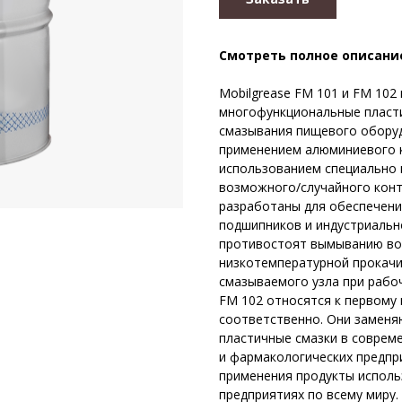
Смотреть полное описани
Mobilgrease FM 101 и FM 10
многофункциональные пласти
смазывания пищевого оборуд
применением алюминиевого к
использованием специально 
возможного/случайного конт
разработаны для обеспечени
подшипников и индустриальн
противостоят вымыванию вод
низкотемпературной прокач
смазываемого узла при рабоч
FM 102 относятся к первому 
соответственно. Они заменя
пластичные смазки в соврем
и фармакологических предпр
применения продукты исполь
предприятиях по всему миру.