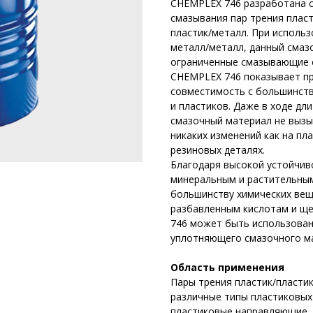
CHEMPLEX 746 разработана с
смазывания пар трения пласт
пластик/металл. При использ
металл/металл, данный смаз
ограниченные смазывающие 
CHEMPLEX 746 показывает п
совместимость с большинст
и пластиков. Даже в ходе дл
смазочный материал не выз
никаких изменений как на пла
резиновых деталях.
Благодаря высокой устойчиво
минеральным и растительным
большинству химических веще
разбавленным кислотам и щ
746 может быть использован
уплотняющего смазочного м
Область применения
Пары трения пластик/пластик
различные типы пластиковых
пластиковые направляющие,