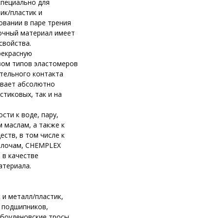
пециально для
ик/пластик и
овании в паре трения
очный материал имеет
свойства.
рекрасную
вом типов эластомеров
ительного контакта
ывает абсолютно
стиковых, так и на
сти к воде, пару,
 маслам, а также к
ств, в том числе к
елочам, CHEMPLEX
 в качестве
атериала.
 и металл/пластик,
 подшипников,
 боуденовские тросы