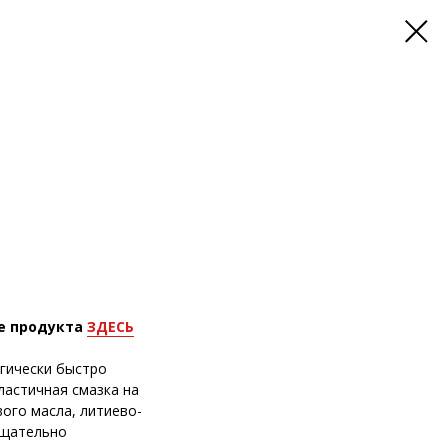
е продукта
ЗДЕСЬ
огически быстро
ластичная смазка на
ого масла, литиево-
тщательно