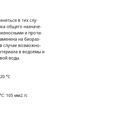
няться в тех слу-
зка общего назначе-
оизносными и проти-
аменена на биораз-
 в случае возможно-
атериала в водоёмы и
евой воды.
20 °С
С: 105 мм2 /с