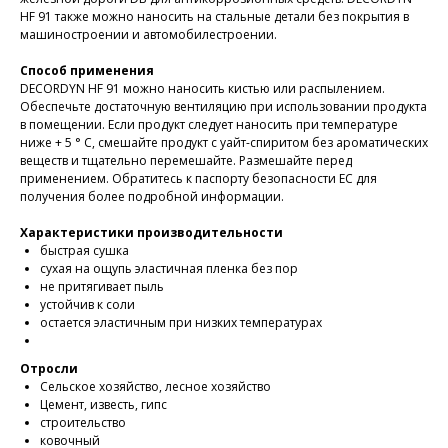
HF 91 также можно наносить на стальные детали без покрытия в
машиностроении и автомобилестроении.
Способ применения
DECORDYN HF 91 можно наносить кистью или распылением.
Обеспечьте достаточную вентиляцию при использовании продукта
в помещении. Если продукт следует наносить при температуре
ниже + 5 ° C, смешайте продукт с уайт-спиритом без ароматических
веществ и тщательно перемешайте. Размешайте перед
применением. Обратитесь к паспорту безопасности ЕС для
получения более подробной информации.
Характеристики производительности
быстрая сушка
сухая на ощупь эластичная пленка без пор
не притягивает пыль
устойчив к соли
остается эластичным при низких температурах
Отросли
Сельское хозяйство, лесное хозяйство
Цемент, известь, гипс
строительство
ковочный