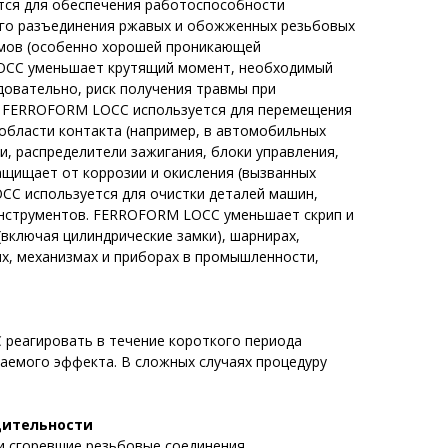
ся для обеспечения работоспособности
го разъединения ржавых и обожженных резьбовых
змов (особенно хорошей проникающей
OCC уменьшает крутящий момент, необходимый
едовательно, риск получения травмы при
, FERROFORM LOCC используется для перемещения
 области контакта (например, в автомобильных
ки, распределители зажигания, блоки управления,
щищает от коррозии и окисления (вызванных
C используется для очистки деталей машин,
инструментов. FERROFORM LOCC уменьшает скрип и
 (включая цилиндрические замки), шарнирах,
ях, механизмах и приборах в промышленности,
реагировать в течение короткого периода
аемого эффекта. В сложных случаях процедуру
дительности
и сгоревшие резьбовые соединения