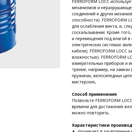
FERROFORM LOCC использует
механизмов и неразрушающе
соединений и других механи
способности). FERROFORM L
для ослабления винта, и, сл
соскальзывании. Кроме того
и перемещения под влагой в
электрических системах: вил
кабели). FERROFORM LOCC за
влажностью). FERROFORM LOC
измерительных приборов и 
трение, например, на замках
пружинах, велосипедных цеп
мастерских,
Способ применения
Позвольте FERROFORM LOCC 
времени для достижения жел
можно повторить.
Характеристики произво
проникает в зацепленные 