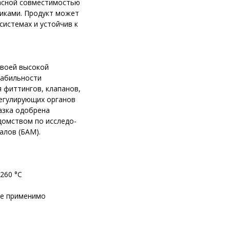
асной совместимостью
тиками. Продукт может
системах и устойчив к
 своей высокой
табильности
 фиттингов, клапанов,
регулирующих органов
азка одобрена
омством по исследо-
алов (БАМ).
260 °С
не применимо