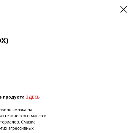
OX)
е продукта
ЗДЕСЬ
альная смазка на
интетического масла и
териалов. Смазка
гих агрессивных