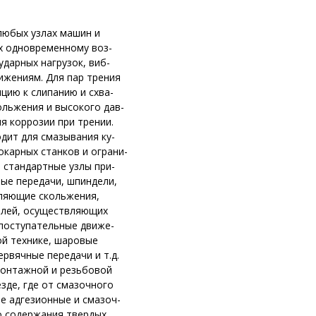
 любых узлах машин и
х одновременному воз-
ударных нагрузок, виб-
ижениям. Для пар трения
цию к слипанию и схва-
ольжения и высокого дав-
ия коррозии при трении.
одит для смазывания ку-
карных станков и ограни-
 стандартные узлы при-
ые передачи, шпиндели,
ляющие скольжения,
алей, осуществляющих
поступательные движе-
ой технике, шаровые
рвячные передачи и т.д.
монтажной и резьбовой
зде, где от смазочного
е адгезионные и смазоч-
о содержания твердых