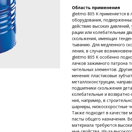
Область применения
gleitmo 805 K применяется в
оборудования, подверженны
действию высоких давлений, 
рации или колебательным дв
скольжения, имеющих тенден
тыванию. Для медленного ск
ления, в случае возникновен
gleitmo 805 K особенно подх
лачков зажимного патрона то
чительных элементов. Другие
менения: пластиковые зубчат
металлоконструкции, направ
подшипники скольжения дет
колебательные и возвратно-
ния, например, в строительн
шарниры, низкоскоростные че
Также подходит в качестве 
пасты общего назначения. Ве
материала требуются высоки
ные свойства. Из-за высоког