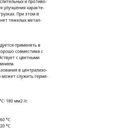
слительных и противо-
ля улучшения характе-
рузках. При этом в
нет тяжелых метал-
дуется применять в
хорошо совместима с
йствует с цветными
минием.
ьзования в централизо-
и может служить герме-
С: 180 мм2 /с
60 °С
20 °С