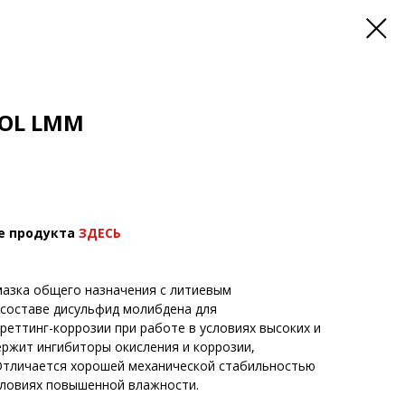
ROL LMM
е продукта
ЗДЕСЬ
мазка общего назначения с литиевым
 составе дисульфид молибдена для
еттинг-коррозии при работе в условиях высоких и
ержит ингибиторы окисления и коррозии,
Отличается хорошей механической стабильностью
словиях повышенной влажности.