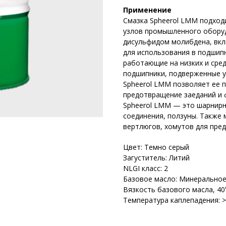
Применение
Смазка Spheerol LMM подход
узлов промышленного оборуд
дисульфидом молибдена, вкл
для использования в подшип
работающие на низких и сред
подшипники, подверженные у
Spheerol LMM позволяет ее п
предотвращение заеданий и 
Spheerol LMM — это шарнирн
соединения, ползуны. Также 
вертлюгов, хомутов для пре
Цвет: Темно серый
Загуститель: Литий
NLGI класс: 2
Базовое масло: Минерально
Вязкость базового масла, 40
Температура каплепадения: >