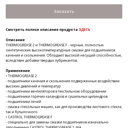
Заказать
Смотреть полное описание продукта
ЗДЕСЬ
Описание
THERMOGREASE 2 и THERMOGREASE F - черные, полностью
синтетические высокотемпературные смазки для подшипников
качения и скольжения. Обладают высокой несущей способностью,
вследствие добавки твердых лубрикантов.
.
Применение
• THERMOGREASE 2
- подшипники качения и скольжения подверженные воздействию
высоких давлений и температур
- подшипники вентиляторов в текстильном оборудовании
- подшипники горячих каландров и сушильных цилиндров
- подшипники печей
- смазка стекольных машин, как для производства листового стекла,
так и бутылочного.
• CASTROL THERMOGREASE F
- специально для замены смазки подшипников изначально
заполненных CASTROL THERMOGREASE 2 для