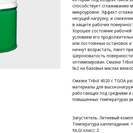
способствует сглаживанию м
микроуровне. Эффект сглажи
несущей нагрузку, и снижен
в защите рабочих поверхност
Хорошее состояние рабочей 
условием его продолжительно
или постоянных остановок и
начнут возрастать, пакет пр
Шероховатость поверхности 
оптимизирован. Смазки Tribo
№2 на базовых маслах вязкос
Смазки Tribol 4020 с TGOA 
материалы для высоконагруж
работающих под средними и 
повышенных температурах (мак
Загуститель: Литиевый компл
Температура каплепадения: 
NLGI класс: 2