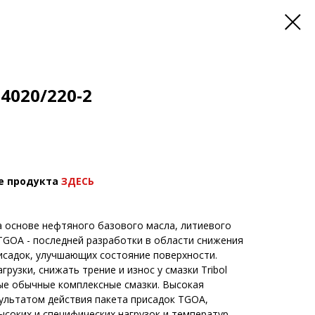
4020/220-2
е продукта
ЗДЕСЬ
на основе нефтяного базового масла, литиевого
TGOA - последней разработки в области снижения
исадок, улучшающих состояние поверхности.
рузки, снижать трение и износ у смазки Tribol
ые обычные комплексные смазки. Высокая
ультатом действия пакета присадок TGOA,
ысоких и специфических нагрузок и температур