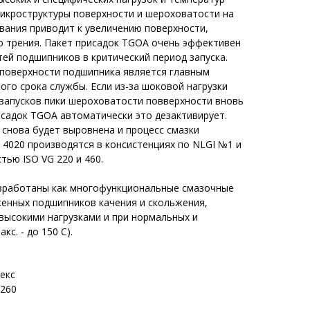
икроструктуры поверхности и шероховатости на
вания приводит к увеличению поверхности,
ию трения. Пакет присадок TGOA очень эффективен
ей подшипников в критический период запуска.
поверхности подшипника является главным
го срока службы. Если из-за шоковой нагрузки
 запусков пики шероховатости повверхности вновь
исадок TGOA автоматически это дезактивирует.
снова будет выровнена и процесс смазки
l 4020 производятся в консистенциях по NLGI №1 и
тью ISO VG 220 и 460.
разработаны как многофункциональные смазочные
енных подшипников качения и скольжения,
высокими нагрузками и при нормальных и
с. - до 150 С).
екс
>260