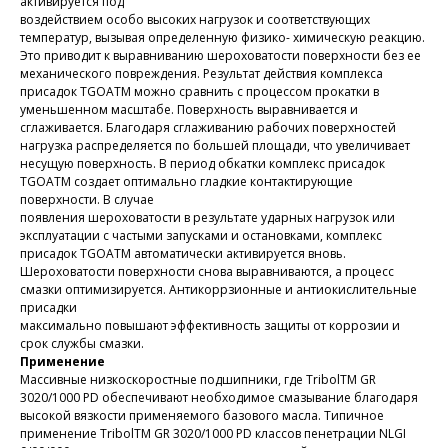
активируется под
воздействием особо высоких нагрузок и соответствующих
температур, вызывая определенную физико- химическую реакцию.
Это приводит к выравниванию шероховатости поверхности без ее
механического повреждения. Результат действия комплекса
присадок TGOATM можно сравнить с процессом прокатки в
уменьшенном масштабе. Поверхность выравнивается и
сглаживается. Благодаря сглаживанию рабочих поверхностей
нагрузка распределяется по большей площади, что увеличивает
несущую поверхность. В период обкатки комплекс присадок
TGOATM создает оптимально гладкие контактирующие
поверхности. В случае
появления шероховатости в результате ударных нагрузок или
эксплуатации с частыми запусками и остановками, комплекс
присадок TGOATM автоматически активируется вновь.
Шероховатости поверхности снова выравниваются, а процесс
смазки оптимизируется. Антикоррзионные и антиокислительные
присадки
максимально повышают эффективность защиты от коррозии и
срок службы смазки.
Применение
Массивные низкоскоростные подшипники, где TribolTM GR
3020/1000 PD обеспечивают необходимое смазывание благодаря
высокой вязкости применяемого базового масла. Типичное
применение TribolTM GR 3020/1000 PD классов пенетрации NLGI