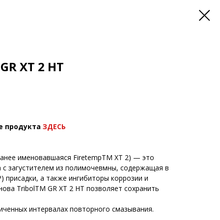
GR XT 2 HT
е продукта
ЗДЕСЬ
 (ранее именовавшаяся FiretempTM XT 2) — это
 с загустителем из полимочевмны, содержащая в
) присадки, а также ингибиторы коррозии и
нова TribolTM GR XT 2 HT позволяет сохранить
иченных интервалах повторного смазывания.