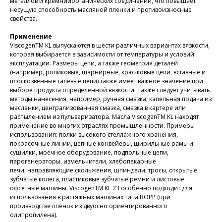
металлов и кремнийорганических соединений, что повышает
несущую способность масляной пленки и противоизносные
свойства.
Применение
ViscogenTM KL выпускаются в шести различных вариантах вязкости,
которая выбирается в зависимости от температуры и условий
эксплуатации. Размеры цепи, а также геометрия деталей
(например, роликовые, шарнирные, крючковые цепи, вставные и
плоскозвенные талевые цепи) также имеет важное значение при
выборе продукта определенной вязкости. Также следует учитывать
методы нанесения, например, ручная смазка, капельная подача из
масленки, централизованная смазка, смазка в картере или
распылением из пульверизатора. Масла ViscogenTM KL находят
применение во многих отраслях промышленности. Примеры
использования: полки высокого стеллажного хранения,
покрасочные линии, цепные конвейеры, ширильные рамы и
сушилки, моечное оборудование, подпольные цепи,
парогенераторы, измельчители, хлебопекарные
печи, направляющие скольжения, шпиндели, тросы, открытые
зубчатые колеса, пластиковые зубчатые ремни и листовые
офсетные машины. ViscogenTM KL 23 особенно подходит для
использования в растяжных машинах типа BOPP (при
производстве пленок из двуосно ориентированного
олипропилена).