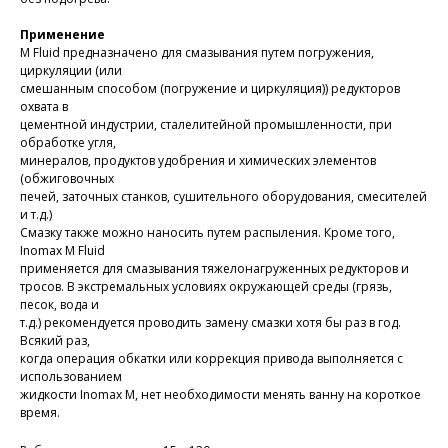
Применение
M Fluid предназначено для смазывания путем погружения,
циркуляции (или
смешанным способом (погружение и циркуляция)) редукторов
охвата в
цементной индустрии, сталелитейной промышленности, при
обработке угля,
минералов, продуктов удобрения и химических элементов
(обжиговочных
печей, заточных станков, сушительного оборудования, смесителей
и т.д.)
Смазку также можно наносить путем распыления. Кроме того,
Inomax M Fluid
применяется для смазывания тяжелонагруженных редукторов и
тросов. В экстремальных условиях окружающей среды (грязь,
песок, вода и
т.д.) рекомендуется проводить замену смазки хотя бы раз в год.
Всякий раз,
когда операция обкатки или коррекция привода выполняется с
использованием
жидкости Inomax M, нет необходимости менять ванну на короткое
время.