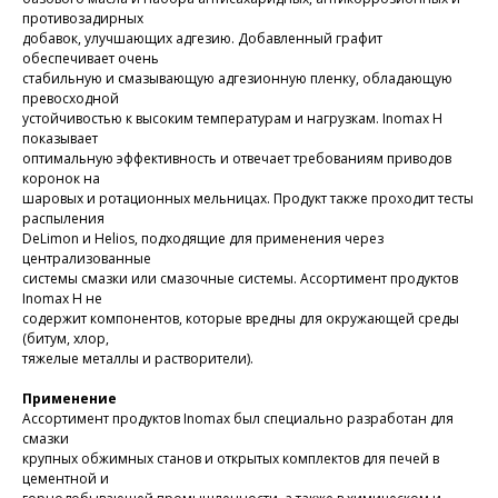
противозадирных
добавок, улучшающих адгезию. Добавленный графит
обеспечивает очень
стабильную и смазывающую адгезионную пленку, обладающую
превосходной
устойчивостью к высоким температурам и нагрузкам. Inomax H
показывает
оптимальную эффективность и отвечает требованиям приводов
коронок на
шаровых и ротационных мельницах. Продукт также проходит тесты
распыления
DeLimon и Helios, подходящие для применения через
централизованные
системы смазки или смазочные системы. Ассортимент продуктов
Inomax H не
содержит компонентов, которые вредны для окружающей среды
(битум, хлор,
тяжелые металлы и растворители).
Применение
Ассортимент продуктов Inomax был специально разработан для
смазки
крупных обжимных станов и открытых комплектов для печей в
цементной и