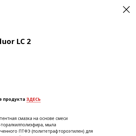
uor LC 2
е продукта
ЗДЕСЬ
истентная смазка на основе смеси
фторалкилполиэфира, мыла
ьченного ПТФЭ (политетрафтороэтилен) для