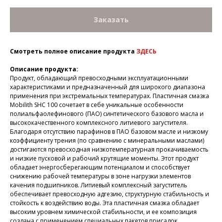
Заказать
Смотреть полное описание продукта
ЗДЕСЬ
Описание продукта:
Продукт, обладающий превосходными эксплуатационными
характеристиками и предназначенный для широкого диапазона
применения при экстремальных температурах. Пластичная смазка
Mobilith SHC 100 сочетает в себе уникальные особенности
полиальфаолефинового (ПАО) синтетического базового масла и
высококачественного комплексного литиевого загустителя.
Благодаря отсутствию парафинов в ПАО базовом масле и низкому
коэффициенту трения (по сравнению с минеральными маслами)
достигаются превосходная низкотемпературная прокачиваемость
и низкие пусковой и рабочий крутящие моменты. Этот продукт
обладает энергосберегающим потенциалом и способствует
снижению рабочей температуры в зоне нагрузки элементов
качения подшипников. Литиевый комплексный загуститель
обеспечивает превосходную адгезию, структурную стабильность и
стойкость к воздействию воды. Эта пластичная смазка обладает
высоким уровнем химической стабильности, и ее композиция
создана с применением специальных пакетов присадок,