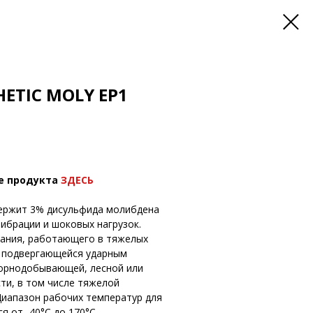
HETIC MOLY EP1
е продукта
ЗДЕСЬ
одержит 3% дисульфида молибдена
ибрации и шоковых нагрузок.
вания, работающего в тяжелых
и, подвергающейся ударным
горнодобывающей, лесной или
и, в том числе тяжелой
иапазон рабочих температур для
я от -40°С до 170°С.