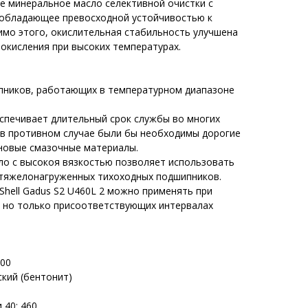
ое минеральное масло селективной очистки с
 обладающее превосходной устойчивостью к
имо этого, окислительная стабильность улучшена
окисления при высоких температурах.
пников, работающих в температурном диапазоне
беспечивает длительный срок службы во многих
 в противном случае были бы необходимы дорогие
оновые смазочные материалы.
ло с высокоя вязкостью позволяет использовать
лятяжелонагруженных тихоходных подшипников.
hell Gadus S2 U460L 2 можно применять при
, но только присоответствующих интервалах
300
ский (бентонит)
 40: 460