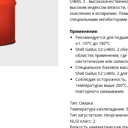
U460L 2 - высококачественн
высоким индексом вязкости,
окислению и испарению. Пом
специальными ингибиторами 
Применение:
Рекомендуется для подши
от -10°C до 180°C.
Shell Gadus S2 U460L 2 о
областях применения, где
синтетические или силик
Специальное базовое мас
Shell Gadus S2 U460L 2 д
Соблюдая осторожность, S
температурах выше 200°C
повторного смазывания.
Тип: Смазка
Температура каплепадения: 
Тип загустителя: Неорганиче
NLGI класс: 2
Вязкость кинематическая при