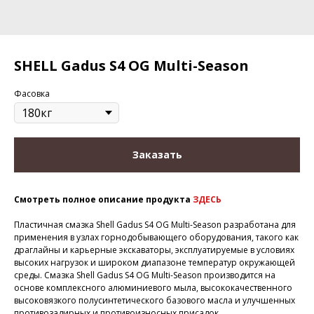
SHELL Gadus S4 OG Multi-Season
Фасовка
Заказать
Смотреть полное описание продукта
ЗДЕСЬ
Пластичная смазка Shell Gadus S4 OG Multi-Season разработана для
применения в узлах горнодобывающего оборудования, такого как
драглайны и карьерные экскаваторы, эксплуатируемые в условиях
высоких нагрузок и широком диапазоне температур окружающей
среды. Смазка Shell Gadus S4 OG Multi-Season производится на
основе комплексного алюминиевого мыла, высококачественного
высоковязкого полусинтетического базового масла и улучшенных
противозадирных и противоизносных присадок.