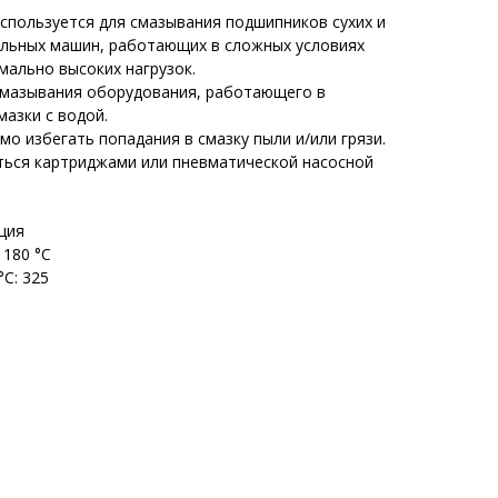
спользуется для смазывания подшипников сухих и
льных машин, работающих в сложных условиях
мально высоких нагрузок.
смазывания оборудования, работающего в
мазки с водой.
о избегать попадания в смазку пыли и/или грязи.
ься картриджами или пневматической насосной
ция
 180 °С
°С: 325