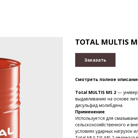
TOTAL MULTIS M
Заказать
Смотреть полное описани
Total MULTIS MS 2
— универс
выдавливанию на основе лит
дисульфид молибдена.
Применение
Используется для смазывани
сельскохозяйственного и вн
условиях ударных нагрузок и
Total MULTIS MS 2 является