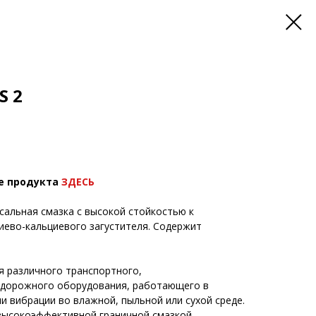
S 2
е продукта
ЗДЕСЬ
альная смазка с высокой стойкостью к
иево-кальциевого загустителя. Содержит
я различного транспортного,
едорожного оборудования, работающего в
ли вибрации во влажной, пыльной или сухой среде.
 высокоэффективной граничной смазкой,