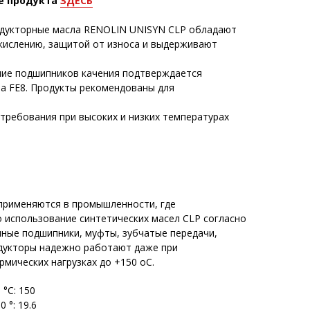
е продукта
ЗДЕСЬ
едукторные масла RENOLIN UNISYN CLP обладают
кислению, защитой от износа и выдерживают
ние подшипников качения подтверждается
а FE8. Продукты рекомендованы для
ребования при высоких и низких температурах
применяются в промышленности, где
 использование синтетических масел CLP согласно
нные подшипники, муфты, зубчатые передачи,
дукторы надежно работают даже при
мических нагрузках до +150 oС.
°С: 150
 °: 19.6