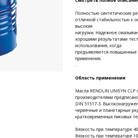
Смотреть полное описани
Полностью синтетические р
отличной стабильностью к о
высокие
нагрузки. Надежное смазыва
хорошими результатами тест
использования, когда
предъявляются повышенные т
применения.
.
Область применения
Масла RENOLIN UNISYN CLP 
производителями предписано
DIN 51517-3. Высоконагруже
червячные и планетарные ре
кратковременных пиковых тер
Вязкость при температуре 40 
Вязкость при температуре 100