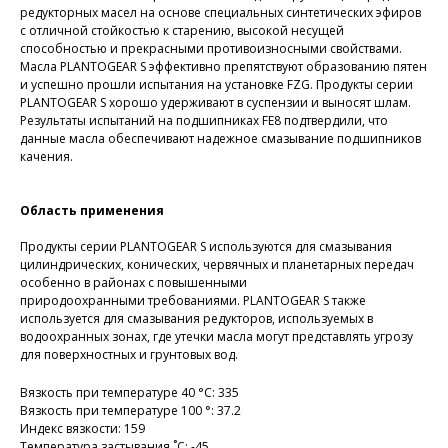
редукторных масел на основе специальных синтетических эфиров
с отличной стойкостью к старению, высокой несущей
способностью и прекрасными противоизносными свойствами.
Масла PLANTOGEAR S эффективно препятствуют образованию пятен
и успешно прошли испытания на установке FZG. Продукты серии
PLANTOGEAR S хорошо удерживают в суспензии и выносят шлам.
Результаты испытаний на подшипниках FE8 подтвердили, что
данные масла обеспечивают надежное смазывание подшипников
качения.
Область применения
Продукты серии PLANTOGEAR S используются для смазывания
цилиндрических, конических, червячных и планетарных передач
особенно в районах с повышенными
природоохранными требованиями. PLANTOGEAR S также
используется для смазывания редукторов, используемых в
водоохранных зонах, где утечки масла могут представлять угрозу
для поверхностных и грунтовых вод.
Вязкость при температуре 40 °С: 335
Вязкость при температуре 100 °: 37.2
Индекс вязкости: 159
Температура застывания,˚С: -45