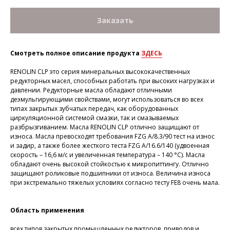
Заказать
Смотреть полное описание продукта
ЗДЕСЬ
RENOLIN CLP это серия минеральных высококачественных
редукторных масел, способных работать при высоких нагрузках и
давлении. Редукторные масла обладают отличными
деэмульгирующими свойствами, могут использоваться во всех
типах закрытых зубчатых передач, как оборудованных
циркуляционной системой смазки, так и смазываемых
разбрызгиванием. Масла RENOLIN CLP отлично защищают от
износа. Масла превосходят требования FZG A/8.3/90 тест на износ
и задир, а также более жесткого теста FZG A/16.6/140 (удвоенная
скорость – 16,6 м/с и увеличенная температура – 140 °С). Масла
обладают очень высокой стойкостью к микропиттингу. Отлично
защищают роликовые подшипники от износа. Величина износа
при экстремально тяжелых условиях согласно тесту FE8 очень мала.
Область применения
всех типов закрытых промышленных редукторов, приводов и