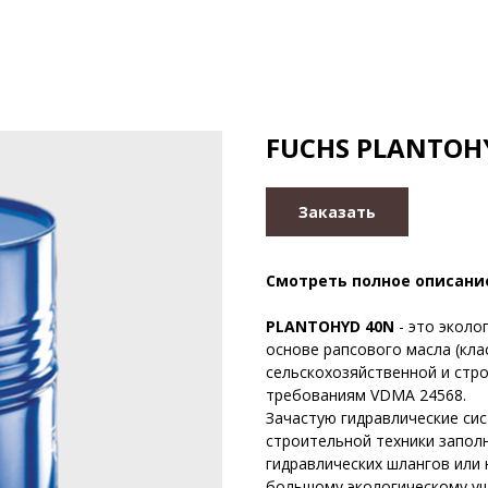
FUCHS PLANTOHY
Заказать
Смотреть полное описани
PLANTOHYD 40N
- это эколо
основе рапсового масла (кла
сельскохозяйственной и стр
требованиям VDMA 24568.
Зачастую гидравлические си
строительной техники запол
гидравлических шлангов или
большому экологическому ущ