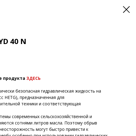
D 40 N
е продукта
ЗДЕСЬ
гически безопасная гидравлическая жидкость на
сс HETG), предназначенная для
оительной техники и соответствующая
стемы современных сельскохозяйственной и
няются сотнями литров масла. Поэтому обрыв
 неосторожность могут быстро привести к
ербу особенно при использовании гидравлических