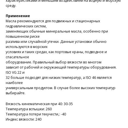
характеристиками и меньшим воздействием на водную и морскую
среду.
Применение
Масла рекомендуются для подвижных и стационарных
гидравлических систем,
заменяющих обычные минеральные масла, особенно при
повышенном риске
разлива или случайной утечки. Данные установки обычно
используются в морских
условиях и таких средах, как портовые краны, подводное и
спасательное
оборудование. Правильный выбор вязкости во многом
зависит от рабочей и окружающей температуры оборудования.
ISO VG 22 и
32 больше подходят для низких температур, а ISO 46 является
наиболее
универсальным продуктом. В случае более высоких температур
выбирайте.
Вязкость кинематическая при 40: 30-35
Температура вспышки: 260
Температура потери текучести,: -40
Индекс вязкости: 240