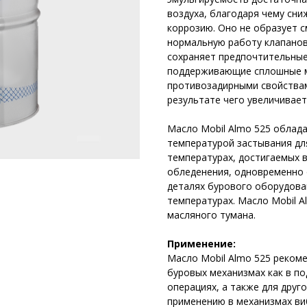
воздуха, благодаря чему сни
коррозию. Оно не образует 
нормальную работу клапанов.
сохраняет предпочтительны
поддерживающие сплошные ма
противозадирными свойствам
результате чего увеличивае
Масло Mobil Almo 525 облада
температурой застывания дл
температурах, достигаемых 
обледенения, одновременно 
деталях бурового оборудова
температурах. Масло Mobil A
масляного тумана.
Применение:
Масло Mobil Almo 525 реком
буровых механизмах как в п
операциях, а также для друг
применению в механизмах ви