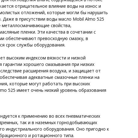
жается отрицательное влияние воды на износ и
смолистых отложений, которые могли бы нарушить
 Даже в присутствии воды масло Mobil Almo 525
е металлосмачивающие свойства,
сляные пленки. Эти качества в сочетании с
и обеспечивают превосходную смазку, в
тся срок службы оборудования.
ет высоким индексом вязкости и низкой
я гарантии хорошего смазывания при низких
вследствие расширения воздуха, и защищает от
обеспечивая адекватные смазочные пленки на
ния, которые могут работать при высоких
lmo 525 имеет очень низкий уровень образования
ендуется к применению во всех пневматических
одземных, так и в наземных горнодобывающих
ого индустриального оборудования. Оно пригодно к
брационного и ротационного типа.