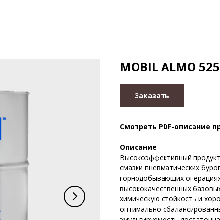
MOBIL ALMO 525
Заказать
Смотреть PDF-описание п
Описание
Высокоэффективный продукт 
смазки пневматических буро
горнодобывающих операциях.
высококачественных базовых
химическую стойкость и хор
оптимально сбалансированны
эмульгируемость достаточна