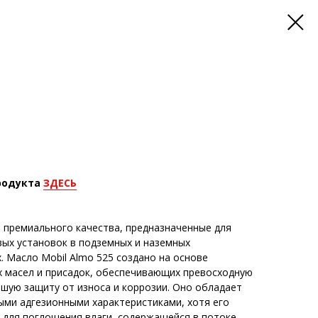
родукта
ЗДЕСЬ
премиального качества, предназначенные для
вых установок в подземных и наземных
 Масло Mobil Almo 525 создано на основе
 масел и присадок, обеспечивающих превосходную
ошую защиту от износа и коррозии. Оно обладает
ми адгезионными характеристиками, хотя его
 для поглощения влаги, содержащейся в потоке