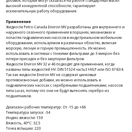
добавок, которые могут сказаться на работе стандартных масел
высокой конкурентной способности, гарантируют
исключительную работу оборудования.
Применение
Жидкости Petro-Canada Environ MV разработаны для внутреннего и
наружного сезонного применения в поршнях, механизмах и
лопастях гидравлических насосов в индустриальном мобильном
оборудовании, используемом в различных областях, включая
морскую, лесную и горную промышленность. Их можно
использовать в системах с тонкими фильтрами до 3 микрон без
потери присадок и без закупорки фильтров.
Жидкости Environ MV 32 и 46 подходят для применения, когда
названы типы жидкостей HV: DIN 51524 часть3 HVLP или ISO 6743/4.
Так как жидкости Environ MV не содержат цинковые
противоизносные добавки, их можно использовать в
гидравлических насосах с серебряными подшипниками, насосов
типа Lucas, потому что они не будут вытеснять серебро из
подшипников.
Диапазон рабочих температур: От -15 до +66
Температура запуска: -34
Индекс вязкости: 159
Вязкость, 40°С: 32,5
Точка вспышки: 220