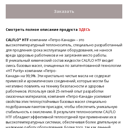
Заказать
Смотреть полное описание продукта
ЗДЕСЬ
CALFLO* HTF
компании «Петро-Канада» – это
высокотемпературный теплоноситель, специально разработанный
для продления срока эксплуатации оборудования, не нанося
вреда здоровью работников и не загрязняя место работы.
В уникальный химический состав жидкости CALFLO HTF входит
смесь базовых масел, очищенных по запатентованной технологии
«HT Purity» компании «Петро-
Канада» на 99,9%. Эти кристально чистые масла не содержат
примесей и ароматических соединений, которые могли бы
негативно повлиять на технику безопасности и здоровье
работников. Используя свой 25-летний опыт разработки
смазочных материалов, компания «Петро-Канада» усиливает
свойства этих теплоустойчивых базовых масел специально
подобранным пакетом присадок, чтобы обеспечить уникальную
стабильность к окислению. В результате теплоносители CALFLO
HTF обладают эффективной теплоотдачей при применении их в
высокотемпературных системах, обеспечивая более длительную и
надежную работу оборудования. Более того, так как данный