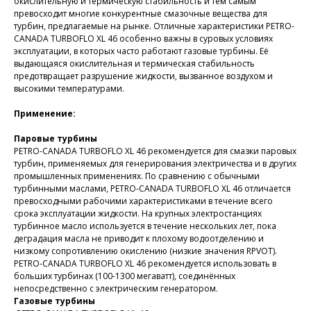
окислительную и термическую стабильность и тем самым
превосходит многие конкурентные смазочные вещества для
турбин, предлагаемые на рынке. Отличные характеристики PETRO-
CANADA TURBOFLO XL 46 особенно важны в суровых условиях
эксплуатации, в которых часто работают газовые турбины. Её
выдающаяся окислительная и термическая стабильность
предотвращает разрушение жидкости, вызванное воздухом и
высокими температурами.
Применение:
Паровые турбины
PETRO-CANADA TURBOFLO XL 46 рекомендуется для смазки паровых
турбин, применяемых для генерирования электричества и в других
промышленных применениях. По сравнению с обычными
турбинными маслами, PETRO-CANADA TURBOFLO XL 46 отличается
превосходными рабочими характеристиками в течение всего
срока эксплуатации жидкости. На крупных электростанциях
турбинное масло используется в течение нескольких лет, пока
деградация масла не приводит к плохому водоотделению и
низкому сопротивлению окислению (низкие значения RPVOT).
PETRO-CANADA TURBOFLO XL 46 рекомендуется использовать в
больших турбинах (100-1300 мегаватт), соединённых
непосредственно с электрическим генератором.
Газовые турбины