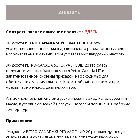
Заказать
Смотреть полное описание продукта
ЗДЕСЬ
Жидкости
PETRO-CANADA SUPER VAC FLUID 20
это
усовершенствованные смазки, специально разработанные для
использования в механически управляемых вакуумных насосах.
Жидкости PETRO-CANADA SUPER VAC FLUID 20 это смесь
полусинтетических базовых масел Petro-Canada НТ и
запатентованной системы присадок, необходимых для
обеспечения максимально эффективной работы насоса при
чрезвычайно низких давлениях пара.
Антиокислительная система увеличивает период использования
масла, в условиях высокой нагрузки насоса и повышения рабочих
температур.
Применение
-Жидкости PETRO-CANADA SUPER VAC FLUID 20 рекомендуются для
смазывания и охлаждения поршней и лопастных вакуумных